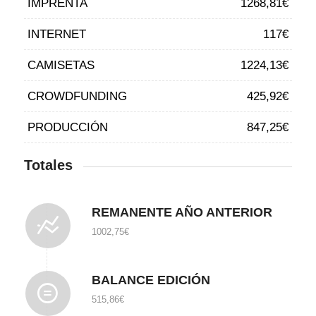
IMPRENTA
1268,81€
INTERNET
117€
CAMISETAS
1224,13€
CROWDFUNDING
425,92€
PRODUCCIÓN
847,25€
Totales
REMANENTE AÑO ANTERIOR
1002,75€
BALANCE EDICIÓN
515,86€