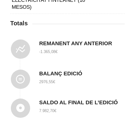
ELECTRICITAT I INTERNET (10
MESOS)
Totals
REMANENT ANY ANTERIOR
-1.365,08€
BALANÇ EDICIÓ
2976,55€
SALDO AL FINAL DE L’EDICIÓ
7.982,70€