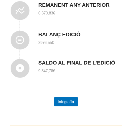
REMANENT ANY ANTERIOR
6.370,83€
BALANÇ EDICIÓ
2976,55€
SALDO AL FINAL DE L’EDICIÓ
9.347,78€
Infografía