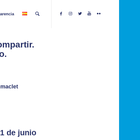
arencia
mpartir.
o.
imaclet
1 de junio