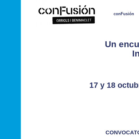
conFusión
Un encu
I
17 y 18 octub
CONVOCATO