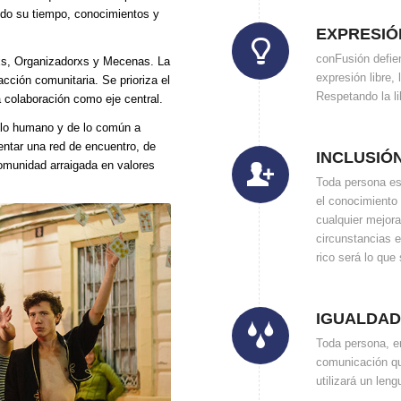
ndo su tiempo, conocimientos y
EXPRESIÓ
conFusión defien
orxs, Organizadorxs y Mecenas. La
expresión libre, 
acción comunitaria. Se prioriza el
Respetando la li
a colaboración como eje central.
e lo humano y de lo común a
mentar una red de encuentro, de
INCLUSIÓ
comunidad arraigada en valores
Toda persona es 
el conocimiento 
cualquier mejora
circunstancias 
rico será lo que
IGUALDA
Toda persona, en
comunicación qu
utilizará un leng