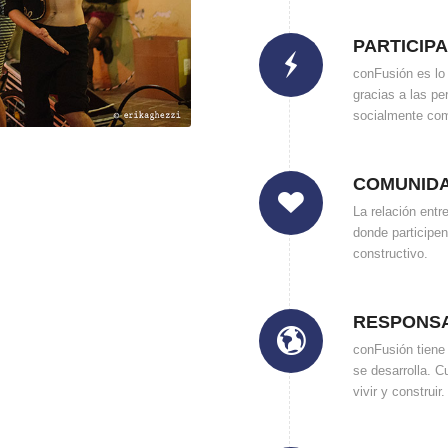
PARTICIP
conFusión es lo
gracias a las pe
socialmente com
COMUNID
La relación entr
donde participen
constructivo.
RESPONSA
conFusión tiene
se desarrolla. 
vivir y construi