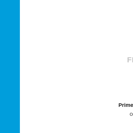
F
Prime
O