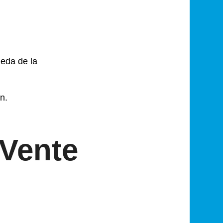
eda de la
n.
Vente