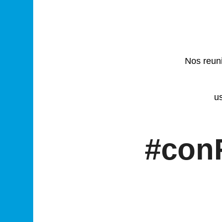
Nos reun
u
#con