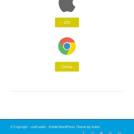
iOS
Online
© Copyright -
conFusión
-
Enfold WordPress Theme by Kriesi