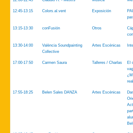
12:45-13:15
Colors.al.vent
Exposición
PAI
par
13:15-13:30
conFusión
Otros
Cáp
con
13:30-14:00
València Soundpainting
Artes Escénicas
Int
Collective
17:00-17:50
Carmen Saura
Talleres / Charlas
El 
vag
¿M
rea
17:55-18:25
Belen Sales DANZA
Artes Escénicas
Da
Ori
Act
par
alu
Bel