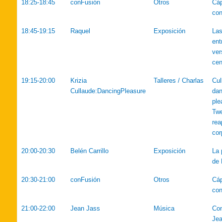
18:25-18:45
conFusión
Otros
Cáp
con
18:45-19:15
Raquel
Exposición
La
ent
ver
cen
19:15-20:00
Krizia
Talleres / Charlas
Cul
Cullaude:DancingPleasure
dan
ple
Twe
rea
cor
20:00-20:30
Belén Carrillo
Exposición
La 
de 
20:30-21:00
conFusión
Otros
Cáp
con
21:00-22:00
Jean Jass
Música
Con
Jea