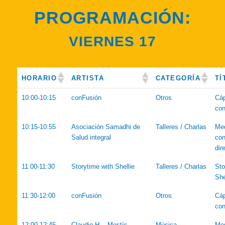
PROGRAMACIÓN:
VIERNES 17
HORARIO
ARTISTA
CATEGORÍA
TÍ
10:00-10:15
conFusión
Otros
Cáp
con
10:15-10:55
Asociación Samadhi de
Talleres / Charlas
Med
Salud integral
con
dir
11:00-11:30
Storytime with Shellie
Talleres / Charlas
Sto
She
11:30-12:00
conFusión
Otros
Cáp
con
12:00-12:45
Claudio H. - Mestís
Música
Mes