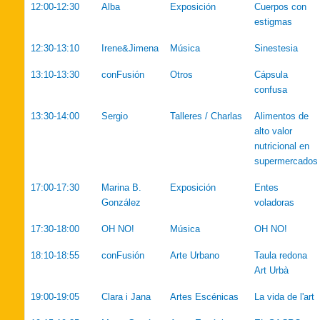
12:00-12:30
Alba
Exposición
Cuerpos con
estigmas
12:30-13:10
Irene&Jimena
Música
Sinestesia
13:10-13:30
conFusión
Otros
Cápsula
confusa
13:30-14:00
Sergio
Talleres / Charlas
Alimentos de
alto valor
nutricional en
supermercados
17:00-17:30
Marina B.
Exposición
Entes
González
voladoras
17:30-18:00
OH NO!
Música
OH NO!
18:10-18:55
conFusión
Arte Urbano
Taula redona
Art Urbà
19:00-19:05
Clara i Jana
Artes Escénicas
La vida de l'art